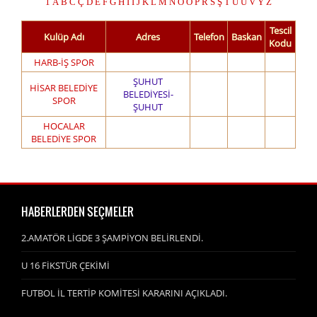
1
A
B
C
Ç
D
E
F
G
H
I
İ
J
K
L
M
N
O
Ö
P
R
S
Ş
T
U
Ü
V
Y
Z
Tescil
Kulüp Adı
Adres
Telefon
Baskan
Kodu
HARB-İŞ SPOR
ŞUHUT
HİSAR BELEDİYE
BELEDİYESİ-
SPOR
ŞUHUT
HOCALAR
BELEDİYE SPOR
HABERLERDEN SEÇMELER
2.AMATÖR LİGDE 3 ŞAMPİYON BELİRLENDİ.
U 16 FİKSTÜR ÇEKİMİ
FUTBOL İL TERTİP KOMİTESİ KARARINI AÇIKLADI.