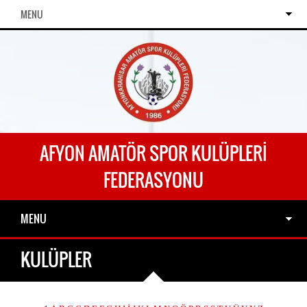
MENU
AFYON AMATÖR SPOR KULÜPLERI
FEDERASYONU
MENU
KULÜPLER