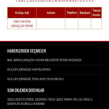
1
A
B
C
Ç
D
E
F
G
H
I
İ
J
K
L
M
N
O
Ö
P
R
S
Ş
T
U
Ü
V
Y
Z
Tescil
Kulüp Adı
Adres
Telefon
Baskan
Kodu
1967 AFYON
GENÇLİK SPOR
HABERLERDEN SEÇMELER
BAL BARAJ MAÇINI HİSAR BELEDİYE SPOR KAZANDI.
KULÜPLERİMİZE HATIRLATMA
KULÜPLERİMİZE TOPLANTI DUYURUSU
SON EKLENEN DOSYALAR
2022-2023 FUTBOL SEZONU 18.01.2023 TARİH VE ( 8 ) NOLU
DİSİPLİN KURULU KARARI