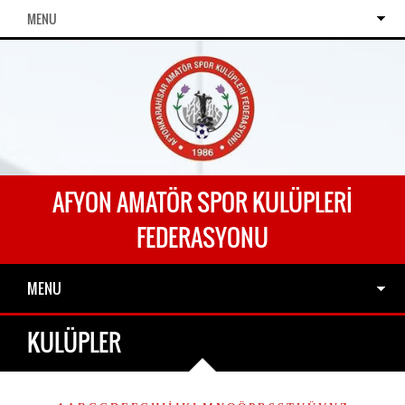
MENU
AFYON AMATÖR SPOR KULÜPLERI
FEDERASYONU
MENU
KULÜPLER