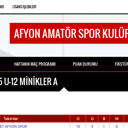
ARI
LISANS İŞLEMLERI
AFYON AMATÖR SPOR KULÜP
HAFTANIN MAÇ PROGRAMI
PUAN DURUMU
FIKSTÜ
 U-12 MİNİKLER A
Takımlar
O
G
B
M
JET AFYON SPOR
10
9
1
0