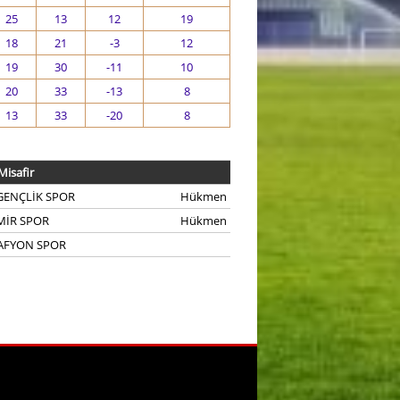
25
13
12
19
18
21
-3
12
19
30
-11
10
20
33
-13
8
13
33
-20
8
Misafir
GENÇLİK SPOR
Hükmen
MİR SPOR
Hükmen
 AFYON SPOR