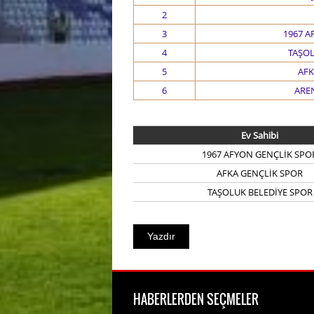
2
3
1967 A
4
TAŞOL
5
AFK
6
ARE
Ev Sahibi
1967 AFYON GENÇLİK SPO
AFKA GENÇLİK SPOR
TAŞOLUK BELEDİYE SPOR
HABERLERDEN SEÇMELER