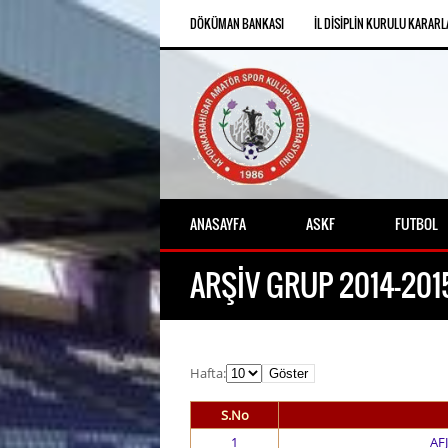
DÖKÜMAN BANKASI
İL DISIPLIN KURULU KARARL
ANASAYFA
ASKF
FUTBOL
ARŞIV GRUP 2014-2015
Hafta:
S.No
1
AF