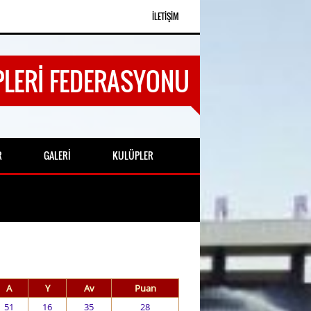
İLETIŞIM
LERI FEDERASYONU
R
GALERI
KULÜPLER
A
Y
Av
Puan
51
16
35
28