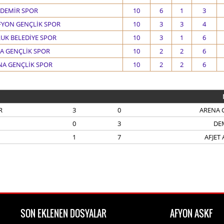
DEMİR SPOR
10
6
1
3
FYON GENÇLİK SPOR
10
3
3
4
UK BELEDİYE SPOR
10
3
1
6
A GENÇLİK SPOR
10
2
2
6
NA GENÇLİK SPOR
10
2
2
6
R
3
0
ARENA 
0
3
DE
1
7
AFJET
SON EKLENEN DOSYALAR
AFYON ASKF