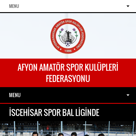
MENU
AFYON AMATÖR SPOR KULÜPLERI
FEDERASYONU
MENU
İSCEHİSAR SPOR BAL LİGİNDE