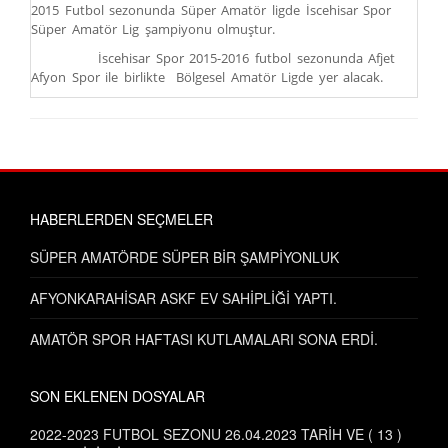
2015 Futbol sezonunda Süper Amatör ligde İscehisar Spor
Süper Amatör Lig şampiyonu olmuştur.
İscehisar Spor 2015-2016 futbol sezonunda Afjet
Afyon Spor ile birlikte Bölgesel Amatör Ligde yer alacak.
HABERLERDEN SEÇMELER
SÜPER AMATÖRDE SÜPER BİR ŞAMPİYONLUK
AFYONKARAHİSAR ASKF EV SAHİPLİĞİ YAPTI.
AMATÖR SPOR HAFTASI KUTLAMALARI SONA ERDİ.
SON EKLENEN DOSYALAR
2022-2023 FUTBOL SEZONU 26.04.2023 TARİH VE ( 13 )