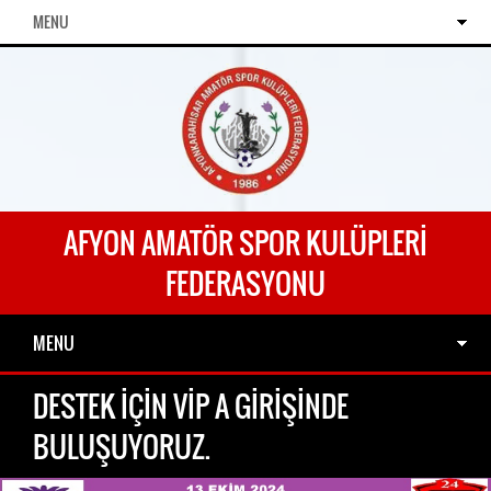
MENU
AFYON AMATÖR SPOR KULÜPLERI
FEDERASYONU
MENU
DESTEK İÇİN VİP A GİRİŞİNDE
BULUŞUYORUZ.