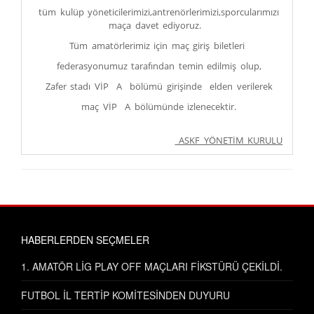
tüm kulüp yöneticilerimizi,antrenörlerimizi,sporcularımızı
maça davet ediyoruz.
Tüm amatörlerimiz için maç giriş biletleri
federasyonumuz tarafından temin edilmiş olup,
Zafer stadı VİP A bölümü girişinde elden verilerek
maç VİP A bölümünde izlenecektir.
ASKF YÖNETİM KURULU
HABERLERDEN SEÇMELER
1. AMATÖR LİG PLAY OFF MAÇLARI FİKSTÜRÜ ÇEKİLDİ.
FUTBOL İL TERTİP KOMİTESİNDEN DUYURU