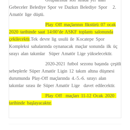
Gebeceler Belediye Spor ve Dazkırı Belediye Spor 2.
Amatör lige düştü.
Play Off maçlarının fikstürü 07 ocak
2020 tarihinde saat 14:00’de ASKF toplantı salonunda
çekilecektir
.Tek devre lig usulü ile Kocatepe Spor
Kompleksi sahalarında oynanacak maçlar sonunda ilk üç
sırayı alan takımlar Süper Amatör Lige yükselecektir.
2020-2021 futbol sezonu başında çeşitli
sebeplerle Süper Amatör Ligin 12 takım altına düşmesi
durumunda Play-Off maçlarında 4.-5.-6. sırayı alan
takımlar sırası ile Süper Amatör Lige davet edilecektir.
Play Off maçları 11-12 Ocak 2020
tarihinde başlayacaktır.